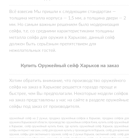
Всё взвесив Мы пришли к следующим стандартам —
толщина металла корпуса — 1,5 мм, а толщина двери — 2
мм. Но самым важным решением было модернизация
сейфа, т.е. со средними характеристиками толщины
металла сейфа для оружия в Харькове, данный сейф
должен быть серьёзным препятствием для
нежелательных гостей.
Купить Оружейный сейф Харьков на заказ
Хотим обратить внимание, что производство оружейного
сейфа на заказ в Харькове решается гораздо проще и
быстрее, чем Вы предполагали. Некоторые модели сейфов
на заказ представлены у нас на сайте в разделе оружейные
сейфы под заказ от производителя.
оружейный сейф на 2 ружья, продажа оружейных сейфов в Харькове, продажа сейфов для
оружия в Харьковской области, производство оружейных сейфов Киев,
купить
сейф оружейный
в Харькове, сейф оружейный купить Киев, где купить оружейный сейф Харьков, оружейные
сейфы интернет магазин, сейф для оружия купить у производителя Харьков, сейф для хранения
оружия, сейфы для охотничьего оружия, сейф на 2 ружья Харьков, охотничий сейф, сейф для