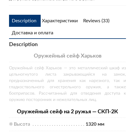
Description
Характеристики
Reviews (33)
Доставка и оплата
Description
Оружейный сейф Харьков
Оружейный сейф Харьков — это металлический шкаф из
цельногнутого листа закрывающийся на замок,
предназначенный для хранения как нарезного, так и
гладкоствольного огнестрельного оружия, а также
боеприпасов. Рассчитанный для отведения доступа к
оружию посторонних и нежелательных лиц.
Оружейный сейф на 2 ружья
— СКП-2К
☀ Высота . . . . . . . . . . . . . . . . . . . . . .
1320 мм