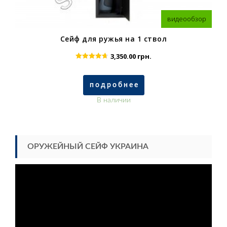
видеообзор
Сейф для ружья на 1 ствол
3,350.00
грн.
Rated
4.67
out of 5
п о д р о б н е е
В наличии
ОРУЖЕЙНЫЙ СЕЙФ УКРАИНА
Видеоплеер