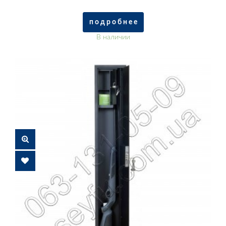
п о д р о б н е е
В наличии