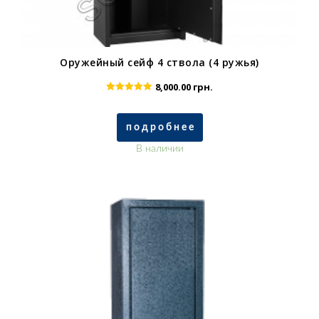
Оружейный сейф 4 ствола (4 ружья)
8,000.00
грн.
Rated
5.00
out of 5
п о д р о б н е е
В наличии