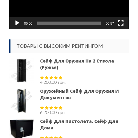
00:00
00:57
ТОВАРЫ С ВЫСОКИМ РЕЙТИНГОМ
Сейф Для Оружия На 2 Ствола
(ружья)
4,200.00
грн.
Rated
5.00
out of 5
Оружейный Сейф Для Оружия И
Документов
6,200.00
грн.
Rated
5.00
out of 5
Сейф Для Пистолета. Сейф Для
Дома